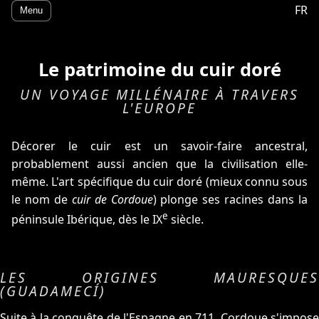
FR
Menu
Le patrimoine du cuir doré
UN VOYAGE MILLÉNAIRE À TRAVERS
L'EUROPE
Décorer le cuir est un savoir-faire ancestral,
probablement aussi ancien que la civilisation elle-
même. L'art spécifique du cuir doré (mieux connu sous
le nom de
cuir de Cordoue
) plonge ses racines dans la
e
péninsule Ibérique, dès le IX
siècle.
LES ORIGINES MAURESQUES
(GUADAMECÍ)
Suite à la conquête de l'Espagne en 711, Cordoue s'impose