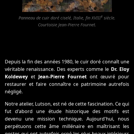
e
Panneau de cuir doré ciselé, Italie, fin XVIII
siècle.
Courtoisie Jean-Pierre Fournet.
Depuis la fin des années 1980, le cuir doré connaît une
véritable renaissance. Des experts comme le
Dr. Eloy
Koldewey
et
Jean-Pierre Fournet
ont œuvré pour
restaurer et faire connaître ce patrimoine autrefois
négligé.
Notre atelier, Lutson, est né de cette fascination. Ce qui
fut d'abord une étude historique des motifs est
devenu une mission technique. Aujourd'hui, nous
perpétuons cette âme millénaire en maîtrisant les
gestes qui ont autrefois orné les plus beaux intérieurs