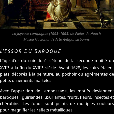
La Joyeuse compagnie
(1663–1665) de Pieter de Hooch.
Museu Nacional de Arte Antiga, Lisbonne.
L'ESSOR DU BAROQUE
L'âge d'or du cuir doré s'étend de la seconde moitié du
e
e
XVII
à la fin du XVIII
siècle. Avant 1628, les cuirs étaien
plats, décorés à la peinture, au pochoir ou agrémentés de
petits ornements martelés.
Avec l'apparition de l'embossage, les motifs deviennent
baroques : guirlandes luxuriantes, fruits, fleurs, insectes et
chérubins. Les fonds sont peints de multiples couleurs
pour magnifier les reflets métalliques.